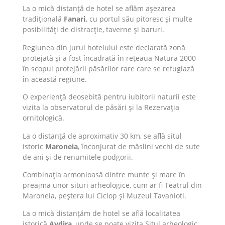
La o mică distanță de hotel se aflăm așezarea
tradițională
Fanari,
cu portul său pitoresc și multe
posibilități de distracție, taverne și baruri.
Regiunea din jurul hotelului este declarată zonă
protejată și a fost încadrată în rețeaua Natura 2000
în scopul protejării păsărilor rare care se refugiază
în această regiune.
O experiență deosebită pentru iubitorii naturii este
vizita la observatorul de păsări și la Rezervația
ornitologică.
La o distanță de aproximativ 30 km, se află situl
istoric
Maroneia
, înconjurat de măslini vechi de sute
de ani și de renumitele podgorii.
Combinația armonioasă dintre munte și mare în
preajma unor situri arheologice, cum ar fi Teatrul din
Maroneia, peștera lui Ciclop și Muzeul Tavanioti.
La o mică distanțăm de hotel se află localitatea
istorică
Avdira
, unde se poate vizita Situl arheologic,