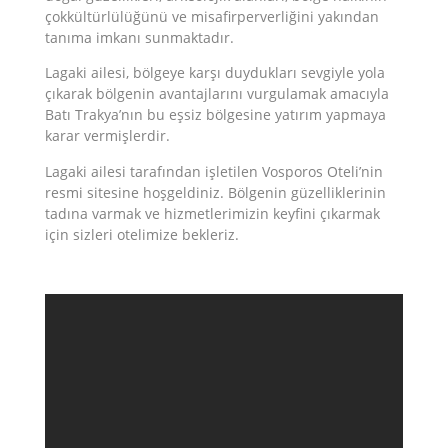
çokkültürlülüğünü ve misafirperverliğini yakından
tanıma imkanı sunmaktadır.
Lagaki ailesi, bölgeye karşı duydukları sevgiyle yola
çıkarak bölgenin avantajlarını vurgulamak amacıyla
Batı Trakya’nın bu eşsiz bölgesine yatırım yapmaya
karar vermişlerdir.
Lagaki ailesi tarafından işletilen Vosporos Oteli’nin
resmi sitesine hoşgeldiniz. Bölgenin güzelliklerinin
tadına varmak ve hizmetlerimizin keyfini çıkarmak
için sizleri otelimize bekleriz.