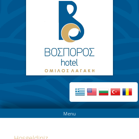
Menu
Ηοşgeldiniz